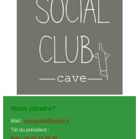
Nous joindre?
Mail :
crocovalie@yahoo.fr
Tél du président :
Eric :
06 89 33 56 36