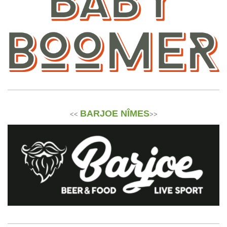
BARJOE NÎMES
<<
>>